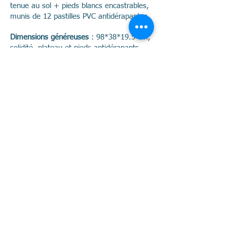
tenue au sol + pieds blancs encastrables,
munis de 12 pastilles PVC antidérapantes.
Dimensions généreuses
: 98*38*19.5 cm,
solidité, plateau et pieds antidérapants.
NATTE AIREX
FITLINE 180
: 180 x 58 x 1 cm - Kiwi,
Rose, Anthracite, Turquoise
Existe en Format :