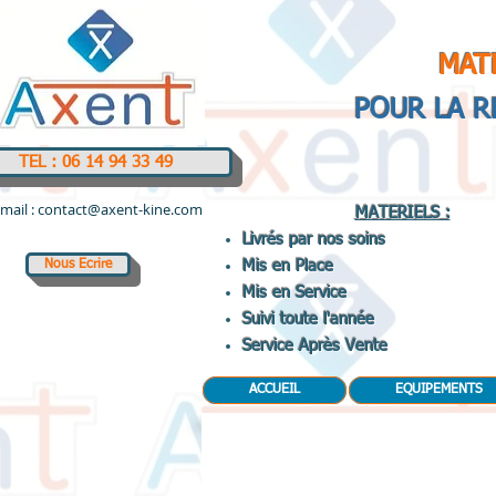
MAT
POUR LA 
TEL : 06 14 94 33 49
-mail :
contact@axent-kine.com
MATERIELS :
Livrés par nos soins
Nous Ecrire
Mis en Place
Mis en Service
Suivi toute l'année
Service Après Vente
ACCUEIL
EQUIPEMENTS