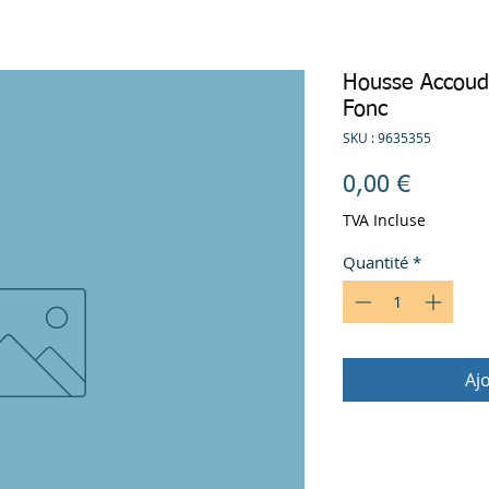
Housse Accoudo
Fonc
SKU : 9635355
Prix
0,00 €
TVA Incluse
Quantité
*
Aj