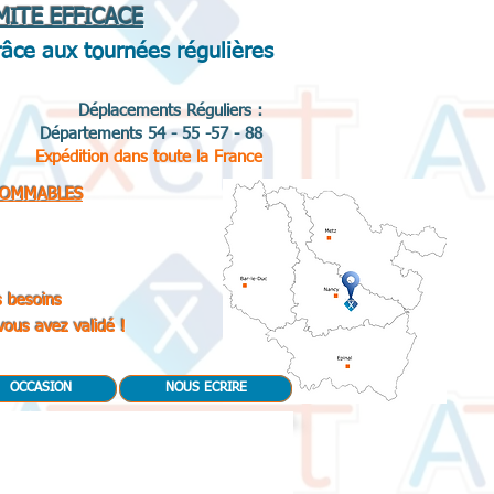
MITE EFFICACE
râce aux tournées régulières
Déplacements Réguliers :
Départements 54 - 55 -57 - 88
Expédition dans toute la France
OMMABLES
s besoins
 vous avez validé !
OCCASION
NOUS ECRIRE